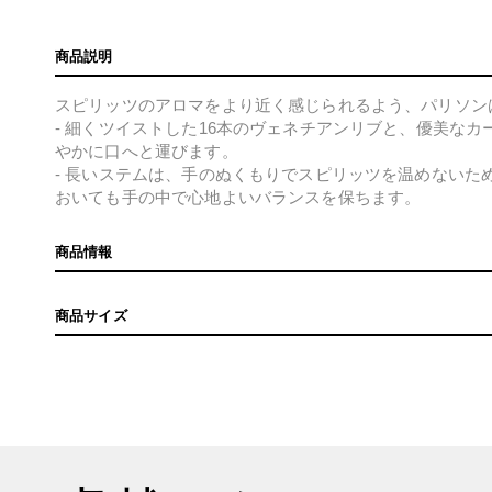
商品説明
スピリッツのアロマをより近く感じられるよう、パリソン
- 細くツイストした16本のヴェネチアンリブと、優美な
やかに口へと運びます。
- 長いステムは、手のぬくもりでスピリッツを温めないた
おいても手の中で心地よいバランスを保ちます。
商品情報
商品サイズ