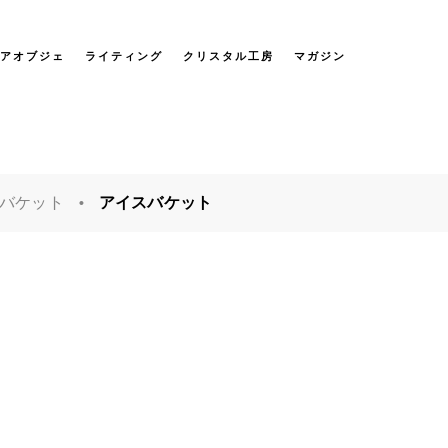
アオブジェ
ライティング
クリスタル工房
マガジン
バケット
アイスバケット