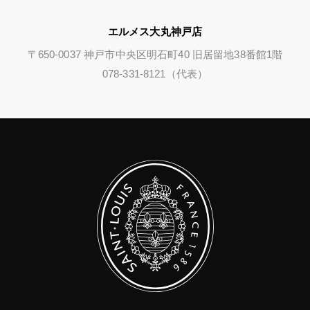
エルメス大丸神戸店
〒650-0037 神戸市中央区明石町40 旧居留地38番館1階
078-331-8121（代表）