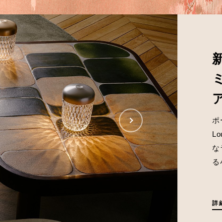
ポ
L
な
る
詳