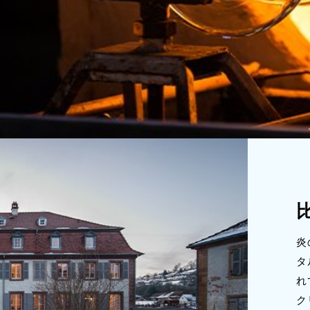
炎
タ
れ
ク