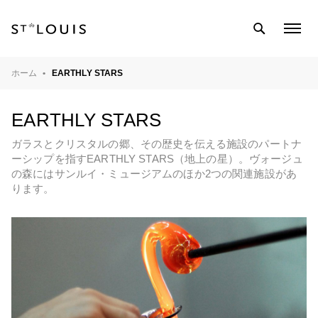
SEARCH
COL
MEN
テーブルウェア
ホーム
EARTHLY STARS
バーウェア
EARTHLY STARS
インテリアオブジェ
ガラスとクリスタルの郷、その歴史を伝える施設のパートナ
ライティング
ーシップを指すEARTHLY STARS（地上の星）。ヴォージュ
の森にはサンルイ・ミュージアムのほか2つの関連施設があ
クリスタル工房
ります。
マガジン