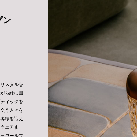
プン
クリスタルを
ながら緑に囲
ブティックを
き交う人々を
お客様を迎え
ルウエアま
ヴォワールフ