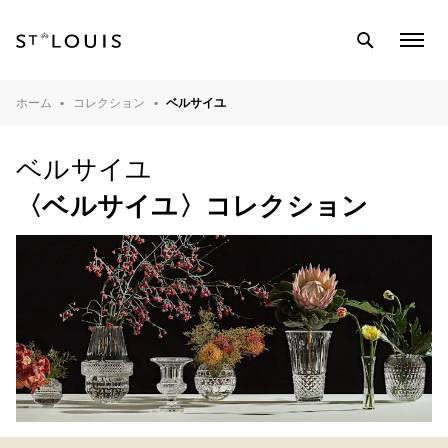
SEARCH
COL
MEN
テーブルウェア
ホーム
コレクション
ベルサイユ
バーウェア
ベルサイユ
インテリアオブジェ
〈ベルサイユ〉コレクション
ライティング
クリスタル工房
マガジン