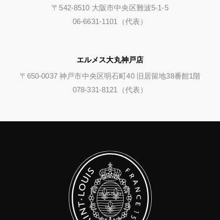
〒542-8510 大阪市中央区難波5-1-5
06-6631-1101（代表）
エルメス大丸神戸店
〒650-0037 神戸市中央区明石町40 旧居留地38番館1階
078-331-8121（代表）